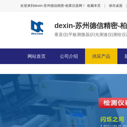
欢迎来到dexin-苏州德信精密-柏莱仪器网！
收藏本页
|
保存桌面
|
dexin-苏州德信精密
垂直仪|平板测微器|闪光测速仪|测绘仪
网站首页
公司介绍
供应产品