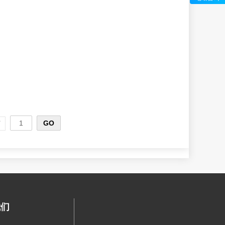
5-89686
64
页
我们