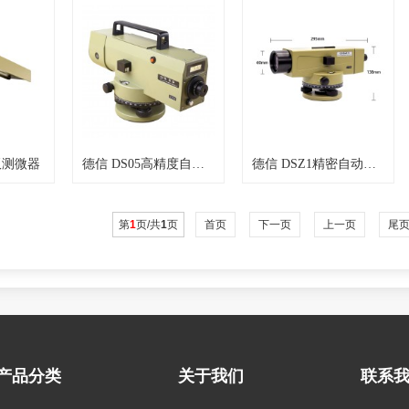
板测微器
德信 DS05高精度自动安平水准仪
德信 DSZ1精密自动安平水准仪
第
1
页/共
1
页
首页
下一页
上一页
尾
产品分类
关于我们
联系