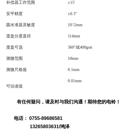
补偿器工作范围
±15′
安平精度
±0.3″
圆水准器灵敏度
10′/2mm
度盘分度直径
114mm
度盘可选
360°或400gon
测微范围
10mm
测微尺格值
0.1mm
0.01mm
可估读值
有任何疑问，请及时与我们沟通！期待您的电铃！
电话： 0755-89686581
13265803631/鸿泽