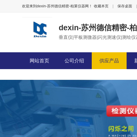
欢迎来到dexin-苏州德信精密-柏莱仪器网！
收藏本页
|
保存桌面
|
dexin-苏州德信精密
垂直仪|平板测微器|闪光测速仪|测绘仪
网站首页
公司介绍
供应产品