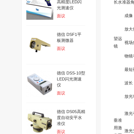
高精度LED闪
长水准器
光测速仪
成像
面议
放大
德信 DSF1平
望远
板测微器
视场
镜
面议
物镜
最短
德信 DSS-10型
LED闪光测速
波长
仪
面议
放光
德信 DS05高精
激光
度自动安平水
垂准
准仪
用激
激光
面议