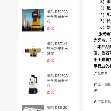
2）
3）
德信 DZJ20A
4）配有
光学激光垂准
5）
仪
6）防雨
面议
激光垂准
光亮点。
德信 DSZ1精
本产品配
密自动安平水
便。仪器
准仪
用于建筑
面议
等行业的
产品型号
德信 DZJ50A
光学激光垂准
向上一测
仪
差
面议
向下对径
德信 DSS-20