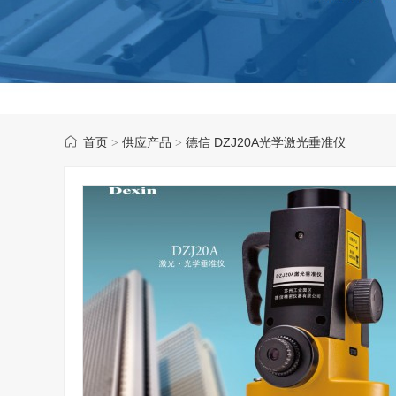
首页
供应产品
德信 DZJ20A光学激光垂准仪
>
>