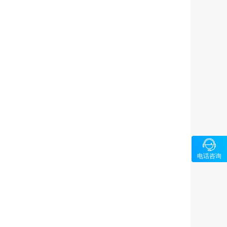

咨询
电话咨询
1326580
5-89686
64