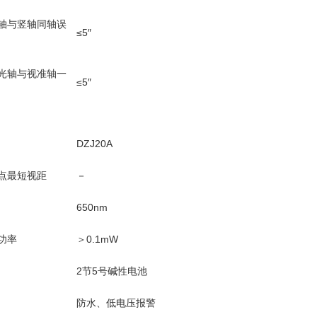
轴与竖轴同轴误
≤5″
光轴与视准轴一
≤5″
DZJ20A
点最短视距
－
650nm
功率
＞0.1mW
2节5号碱性电池
防水、低电压报警