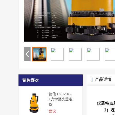
产品详情
猜你喜欢
德信 DZJ20C-
1光学激光垂准
仪器特点
仪
1）
面议