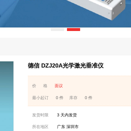
德信 DZJ20A光学激光垂准仪
价 格
面议
最小起订
0 件
库存
0 件
发货时限
3
天内发货
所在地区
广东 深圳市