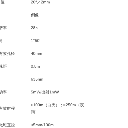
角值
20″／2mm
倒像
倍率
28×
角
1°50′
有效孔径
40mm
视距
0.8m
635nm
功率
5mW/出射1mW
≥100m（白天）；≥250m（夜
有效射程
间）
光斑直径
≤5mm/100m