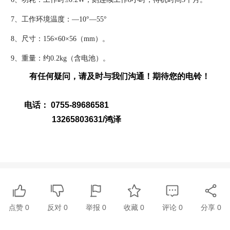
7、工作环境温度：—10°—55°
8、尺寸：156×60×56（mm）。
9、重量：约0.2kg（含电池）。
有任何疑问，请及时与我们沟通！期待您的电铃！
电话： 0755-89686581
13265803631/鸿泽
点赞
0
反对
0
举报 0
收藏 0
评论
0
分享
0